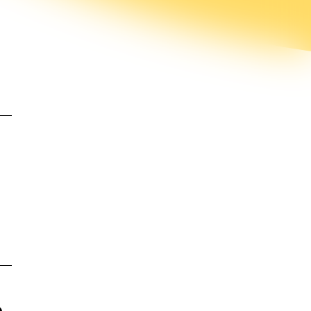
et gevonden?
Stel je
In
Doneer!
vraag
behandeling
p