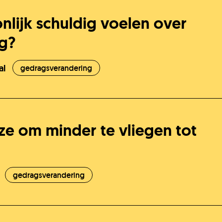
nlijk schuldig voelen over
g?
O
al
gedragsverandering
V
ze om minder te vliegen tot
K
gedragsverandering
O