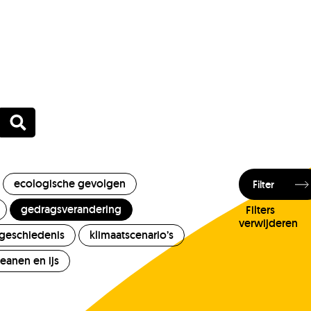
ecologische gevolgen
Filter
gedragsverandering
Filters
verwijderen
tgeschiedenis
klimaatscenario’s
eanen en ijs