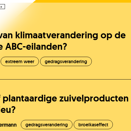
»
 van klimaatverandering op de
e ABC-eilanden?
extreem weer
gedragsverandering
f plantaardige zuivelproducten
ieu?
stermann
gedragsverandering
broeikaseffect