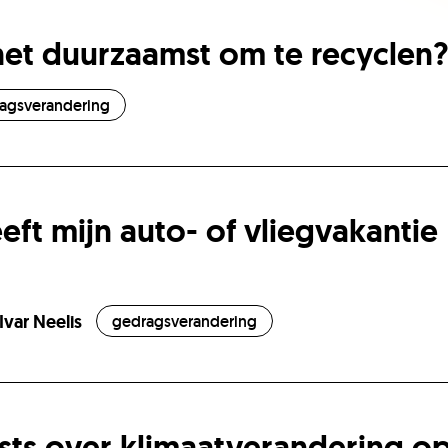
ni
 het duurzaamst om te recyclen?
agsverandering
eft mijn auto- of vliegvakantie
Ivar Neelis
gedragsverandering
osts over klimaatverandering o