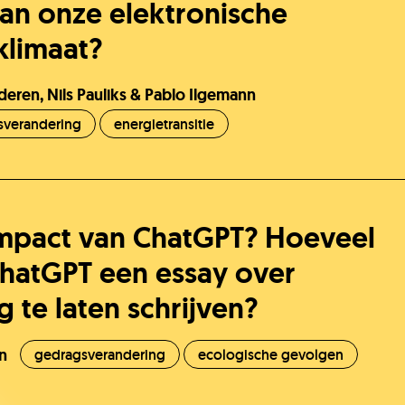
van onze elektronische
klimaat?
lderen,
Nils Pauliks
& Pablo Ilgemann
sverandering
energietransitie
impact van ChatGPT? Hoeveel
hatGPT een essay over
 te laten schrijven?
n
gedragsverandering
ecologische gevolgen