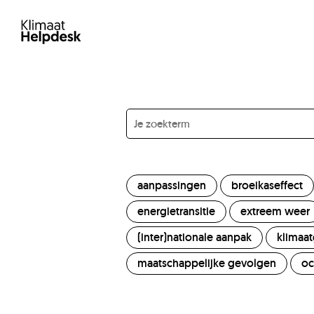
aanpassingen
broeikaseffect
energietransitie
extreem weer
(inter)nationale aanpak
klimaa
maatschappelijke gevolgen
oc