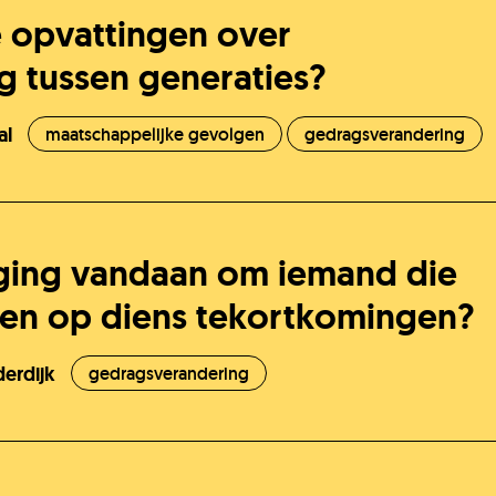
e opvattingen over
g tussen generaties?
K
al
maatschappelijke gevolgen
gedragsverandering
ging vandaan om iemand die
zen op diens tekortkomingen?
derdijk
gedragsverandering