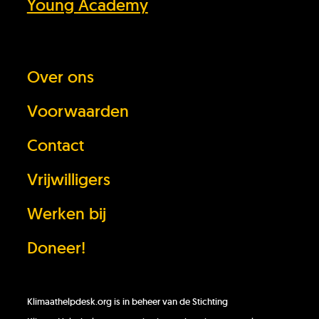
Young Academy
Over ons
Heb je het antwoord dat je zocht niet
gevonden?
Voorwaarden
Contact
Stel je vraag
Vrijwilligers
In behandeling
Werken bij
Doneer!
Doneer!
Werken bij
Klimaathelpdesk.org is in beheer van de Stichting