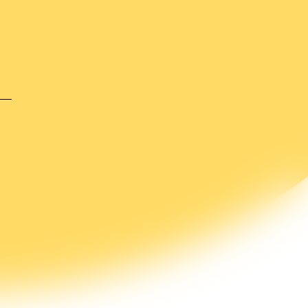
b je het antwoord dat je zocht
et gevonden?