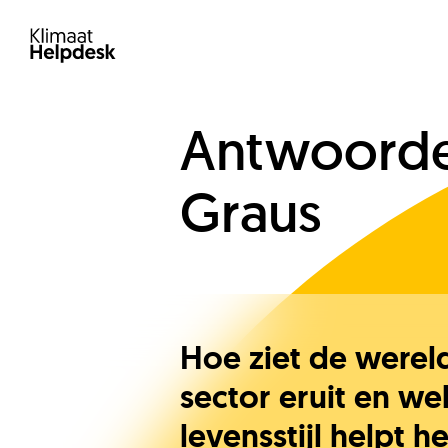
Antwoorden
Graus
Hoe ziet de werel
sector eruit en we
levensstijl helpt h