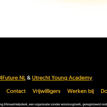
s4Future NL
&
Utrecht Young Academy
Contact
Vrijwilligers
Werken bij
Do
hting KlimaatHelpdesk, een organisatie zonder winstoogmerk, geregistreerd