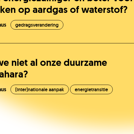
oken op aardgas of waterstof?
aus
gedragsverandering
 niet al onze duurzame
Sahara?
aus
(inter)nationale aanpak
energietransitie
He
ni