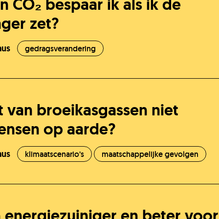
 CO₂ bespaar ik als ik de
ger zet?
K
aus
gedragsverandering
O
ot van broeikasgassen niet
ensen op aarde?
K
aus
klimaatscenario’s
maatschappelijke gevolgen
n energiezuiniger en beter voor