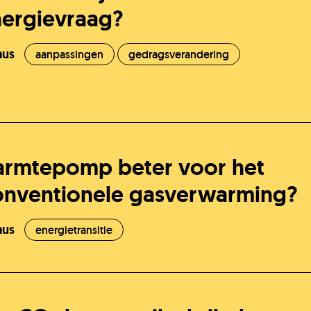
nergievraag?
aus
aanpassingen
gedragsverandering
J
armtepomp beter voor het
conventionele gasverwarming?
O
aus
energietransitie
V