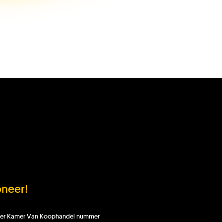
Stel je
In
Doneer!
vraag
behandeling
neer!
 onder Kamer Van Koophandel nummer