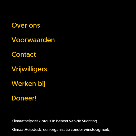
Over ons
Heb je het antwoord dat je zocht niet
gevonden?
Voorwaarden
Contact
Stel je vraag
Vrijwilligers
In behandeling
Werken bij
Doneer!
Doneer!
Werken bij
Klimaathelpdesk.org is in beheer van de Stichting
KlimaatHelpdesk, een organisatie zonder winstoogmerk,