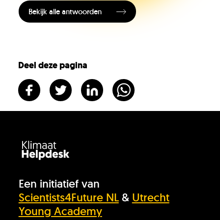
Bekijk alle antwoorden
Vacatures
KlimaatLesSnacks
Deel deze pagina
Onze organisatie
KH Kids
Een initiatief van
Scientists4Future NL
&
Utrecht
Young Academy