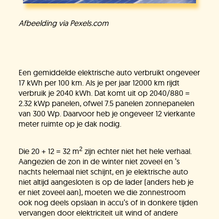
Vacatures
Afbeelding via Pexels.com
KlimaatLesSnacks
Een gemiddelde elektrische auto verbruikt ongeveer
17 kWh per 100 km. Als je per jaar 12000 km rijdt
Onze organisatie
verbruik je 2040 kWh. Dat komt uit op 2040/880 =
2.32 kWp panelen, ofwel 7.5 panelen zonnepanelen
van 300 Wp. Daarvoor heb je ongeveer 12 vierkante
meter ruimte op je dak nodig.
KH Kids
2
Die 20 + 12 = 32 m
zijn echter niet het hele verhaal.
Aangezien de zon in de winter niet zoveel en ’s
nachts helemaal niet schijnt, en je elektrische auto
niet altijd aangesloten is op de lader (anders heb je
er niet zoveel aan), moeten we die zonnestroom
ook nog deels opslaan in accu’s of in donkere tijden
vervangen door elektriciteit uit wind of andere