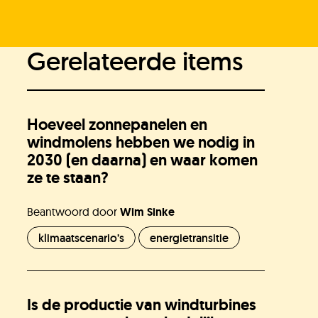
Gerelateerde items
Heb je het antwoord dat je zocht niet
gevonden?
Hoeveel zonnepanelen en
Stel je vraag
windmolens hebben we nodig in
2030 (en daarna) en waar komen
ze te staan?
In behandeling
Beantwoord door
Wim Sinke
Doneer!
klimaatscenario’s
energietransitie
Werken bij
Is de productie van windturbines