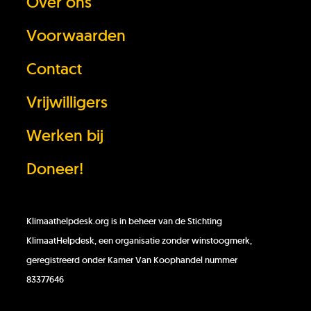
Over ons
In behandeling
Voorwaarden
Contact
Doneer!
Vrijwilligers
Werken bij
Werken bij
Doneer!
Klimaathelpdesk.org is in beheer van de Stichting
KlimaatHelpdesk, een organisatie zonder winstoogmerk,
geregistreerd onder Kamer Van Koophandel nummer
83377646