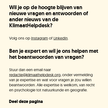
Wil je op de hoogte blijven van
nieuwe vragen en antwoorden of
Onze experts
ander nieuws van de
KlimaatHelpdesk?
Vacatures
Volg ons op
Instagram
of
LinkedIn
.
Ben je expert en wil je ons helpen met
KlimaatLesSnacks
het beantwoorden van vragen?
Stuur dan een email naar
Onze organisatie
redactie@klimaathelpdesk.org
, onder vermelding
van je expertise en wat voor vragen je zou willen
beantwoorden. Alle expertise is welkom, van recht
en psychologie tot natuurkunde en geografie.
KH Kids
Deel deze pagina