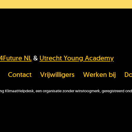
K
O
s4Future NL
&
Utrecht Young Academy
Contact
Vrijwilligers
Werken bij
Do
K
hting KlimaatHelpdesk, een organisatie zonder winstoogmerk, geregistreerd
He
ni