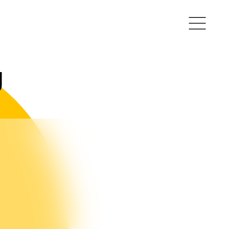
g
ullie vragen
nze experts
acatures