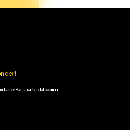
limaatLesSnacks
nze organisatie
neer!
H Kids
 onder Kamer Van Koophandel nummer
b je het antwoord dat je zocht
et gevonden?