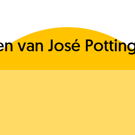
 van José Pottin
J
O
V