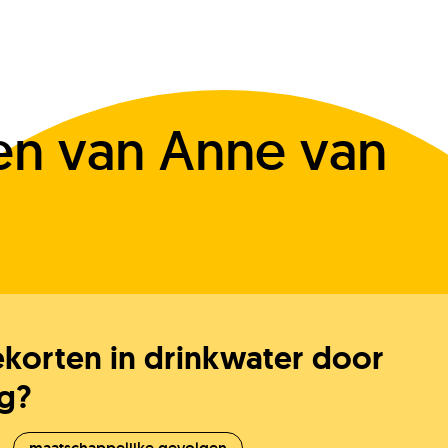
n van Anne van
J
ekorten in drinkwater door
O
g?