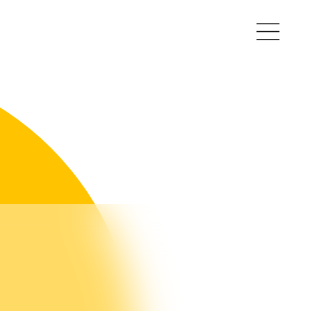
ullie vragen
nze experts