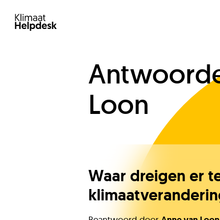
Antwoorde
Loon
Waar dreigen er t
klimaatveranderin
Beantwoord door