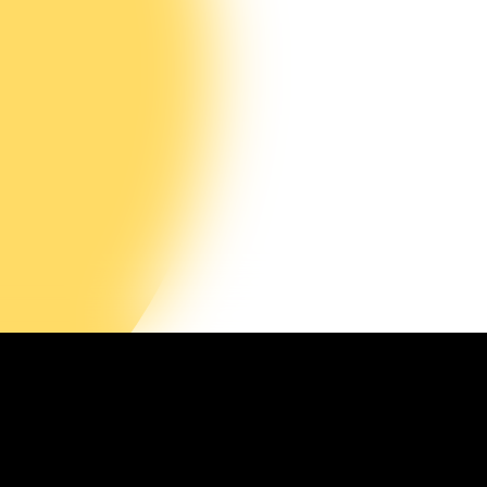
acatures
limaatLesSnacks
nze organisatie
H Kids