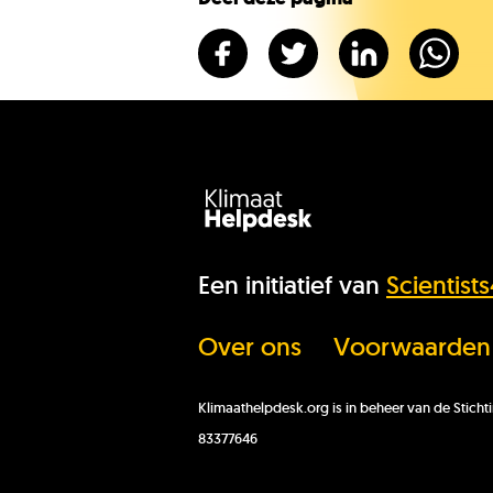
Een initiatief van
Scientist
Over ons
Voorwaarden
Klimaathelpdesk.org is in beheer van de Stic
83377646