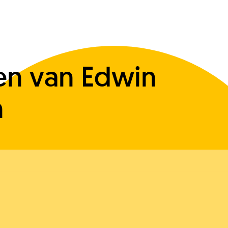
n van Edwin
n
J
O
V