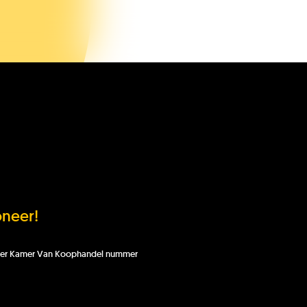
limaatLesSnacks
nze organisatie
H Kids
neer!
 onder Kamer Van Koophandel nummer
b je het antwoord dat je zocht
et gevonden?