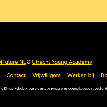
K
O
s4Future NL
&
Utrecht Young Academy
K
Contact
Vrijwilligers
Werken bij
Do
hting KlimaatHelpdesk, een organisatie zonder winstoogmerk, geregistreerd
He
ni