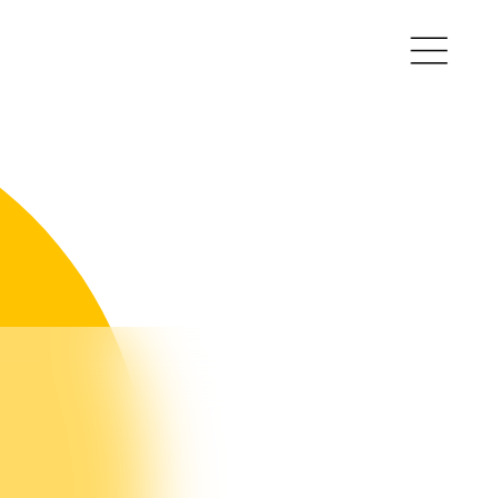
ullie vragen
nze experts
acatures