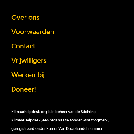
Over ons
Heb je het antwoord dat je zocht niet
Voorwaarden
gevonden?
Contact
Stel je vraag
Vrijwilligers
In behandeling
Werken bij
Doneer!
Doneer!
Werken bij
Klimaathelpdesk.org is in beheer van de Stichting
KlimaatHelpdesk, een organisatie zonder winstoogmerk,
geregistreerd onder Kamer Van Koophandel nummer