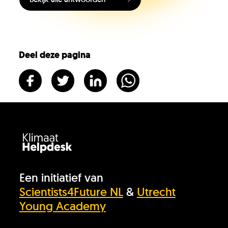
Vacatures
KlimaatLesSnacks
Deel deze pagina
Onze organisatie
KH Kids
Een initiatief van
Scientists4Future NL
&
Utrecht
Young Academy