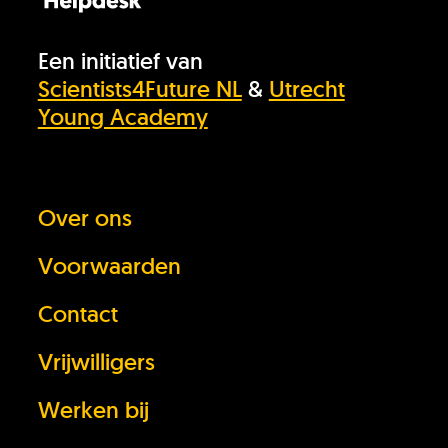
Een initiatief van
Scientists4Future NL
&
Utrecht
Young Academy
Heb je het antwoord dat je zocht niet
Over ons
gevonden?
Voorwaarden
Stel je vraag
Contact
In behandeling
Vrijwilligers
Doneer!
Werken bij