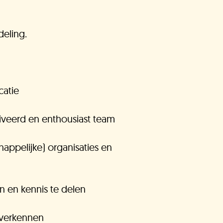
deling.
atie
tiveerd en enthousiast team
appelijke) organisaties en
b je het antwoord dat je zocht
et gevonden?
ën en kennis te delen
Stel je
In
Doneer!
vraag
behandeling
n verkennen