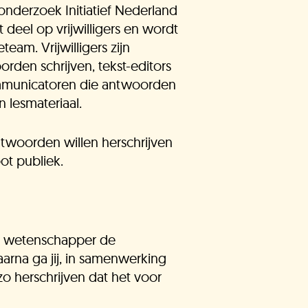
onderzoek Initiatief Nederland
 deel op vrijwilligers en wordt
nze experts
am. Vrijwilligers zijn
rden schrijven, tekst-editors
mmunicatoren die antwoorden
acatures
 lesmateriaal.
antwoorden willen herschrijven
ot publiek.
limaatLesSnacks
en wetenschapper de
nze organisatie
na ga jij, in samenwerking
o herschrijven dat het voor