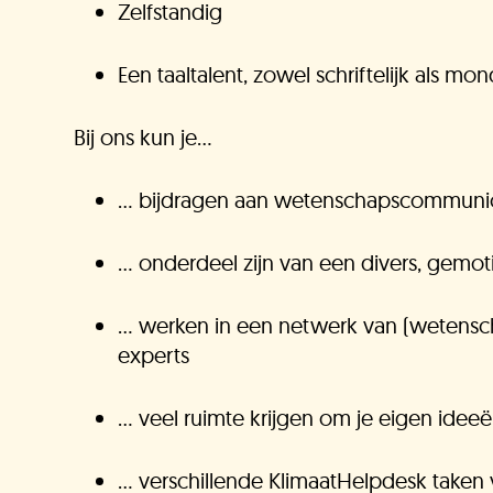
Zelfstandig
Een taaltalent, zowel schriftelijk als mon
Bij ons kun je…
… bijdragen aan wetenschapscommunic
... onderdeel zijn van een divers, gemo
... werken in een netwerk van (wetensch
He
experts
ni
... veel ruimte krijgen om je eigen idee
... verschillende KlimaatHelpdesk take