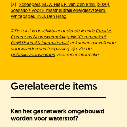
Werken bij
[3]
Scheepers, M., A. Faaij, R. van den Brink (2020).
Scenario’s voor klimaatneutraal energiesysteem.
Whitepaper, TNO, Den Haag.
©
De tekst is beschikbaar onder de licentie
Creative
Commons Naamsvermelding-NietCommercieel-
GelijkDelen 4.0 Internationaal
, er kunnen aanvullende
voorwaarden van toepassing zijn. Zie de
gebruiksvoorwaarden
voor meer informatie.
Gerelateerde items
Kan het gasnetwerk omgebouwd
worden voor waterstof?