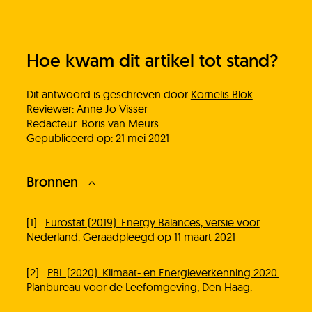
Hoe kwam dit artikel tot stand?
Dit antwoord is geschreven door
Kornelis Blok
Reviewer:
Anne Jo Visser
Redacteur: Boris van Meurs
Heb je het antwoord dat je zocht niet
Gepubliceerd op: 21 mei 2021​​​​​​​​​​​​​​​​​​​​​​​​​​​​​​​​​​​​​​​​​​​​​​​​​​​​​​​​​​​​​​​​​​​​​​​​​​​​
gevonden?
Bronnen
Stel je vraag
[1]
Eurostat (2019). Energy Balances, versie voor
In behandeling
Nederland. Geraadpleegd op 11 maart 2021
[2]
PBL (2020). Klimaat- en Energieverkenning 2020.
Doneer!
Planbureau voor de Leefomgeving, Den Haag.