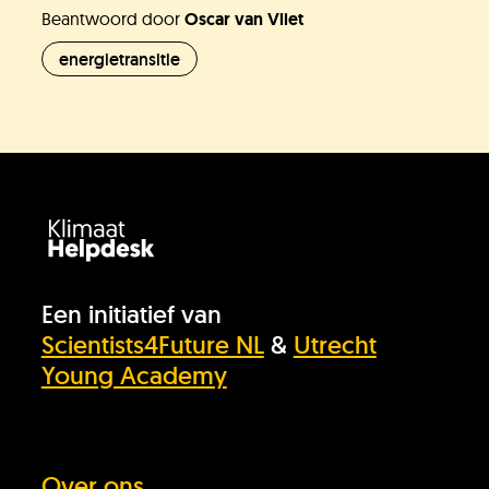
Beantwoord door
Oscar van Vliet
energietransitie
Een initiatief van
Scientists4Future NL
&
Utrecht
Young Academy
Over ons