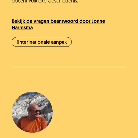
Onze organisatie
docent Politieke Geschiedenis.
Bekijk de vragen beantwoord door Jonne
KH Kids
Harmsma
(inter)nationale aanpak