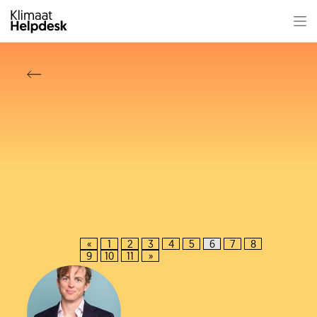
«
1
2
3
4
5
6
7
8
9
10
11
»