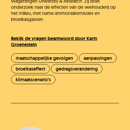
Wageningen University & Research. Zij doet
onderzoek naar de effecten van de veehouderij op
het milieu, met name ammoniakemissies en
broeikasgassen.
Bekijk de vragen beantwoord door Karin
Groenestein
Heb je het antwoord dat je zocht niet
maatschappelijke gevolgen
aanpassingen
gevonden?
broeikaseffect
gedragsverandering
Stel je vraag
klimaatscenario’s
In behandeling
Doneer!
Werken bij