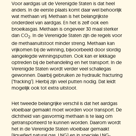
KH Kids
Voor aardgas uit de Verenigde Staten is dat heel
anders. In de eerste plaats komt daar wel behoorlijk
wat methaan vrij. Methaan is het belangrijkste
onderdeel van aardgas. En het is zelf ook een
broeikasgas. Methaan is ongeveer 30 maal sterker
dan CO
. In de Verenigde Staten zijn de regels voor
2
de methaanuitstoot minder streng. Methaan kan
vrijkomen bij de winning, bijvoorbeeld door slordig
aangelegde winningsputten. Ook kan er lekkage
optreden bij de behandeling en het transport. In de
Verenigde Staten wordt verder veel schaliegas
gewonnen. Daarbij gebruiken ze hydraulic fracturing
(‘fracking’). Hierbij zijn veel putten nodig. Dat leidt
mogelijk ook tot extra uitstoot.
Het tweede belangrijke verschil is dat het aardgas
vloeibaar gemaakt moet worden voor transport. De
dichtheid van gasvormig methaan is te laag om
getransporteerd te kunnen worden. Daarom wordt
het in de Verenigde Staten vloeibaar gemaakt
(liquefied natural gas, LNG) en in speciale LNG-