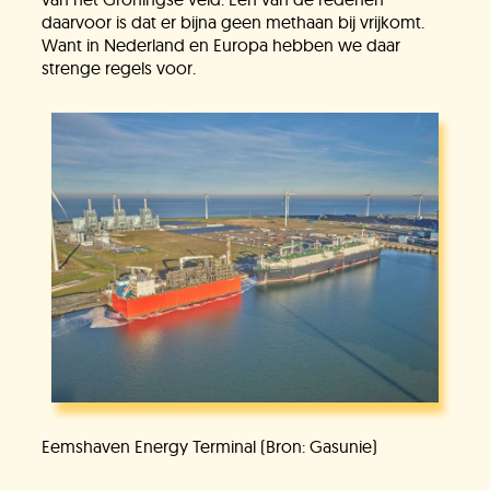
daarvoor is dat er bijna geen methaan bij vrijkomt.
Want in Nederland en Europa hebben we daar
Jullie vragen
strenge regels voor.
Onze experts
Vacatures
KlimaatLesSnacks
Onze organisatie
Eemshaven Energy Terminal (Bron: Gasunie)