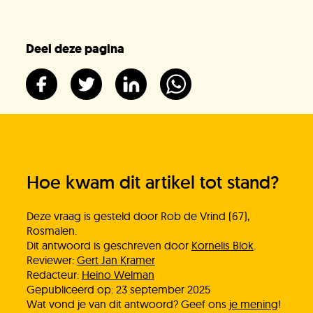
Heb je het antwoord dat je zocht niet
gevonden?
Deel deze pagina
Stel je vraag
In behandeling
Doneer!
Hoe kwam dit artikel tot stand?
Werken bij
Deze vraag is gesteld door Rob de Vrind (67),
Rosmalen.
Dit antwoord is geschreven door
Kornelis Blok
.
Reviewer:
Gert Jan Kramer
Redacteur:
Heino Welman
Gepubliceerd op: 23 september 2025
Wat vond je van dit antwoord? Geef ons
je mening
!