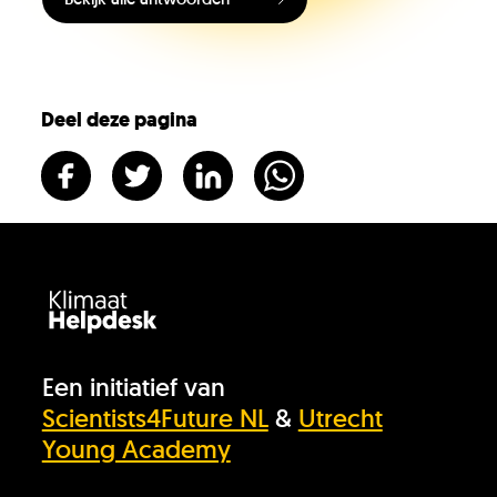
Vacatures
KlimaatLesSnacks
Deel deze pagina
Onze organisatie
KH Kids
Een initiatief van
Scientists4Future NL
&
Utrecht
Young Academy