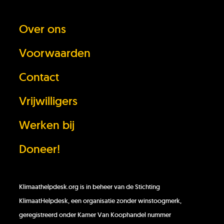
Over ons
Heb je het antwoord dat je zocht niet
Voorwaarden
gevonden?
Contact
Stel je vraag
Vrijwilligers
In behandeling
Werken bij
Doneer!
Doneer!
Werken bij
Klimaathelpdesk.org is in beheer van de Stichting
KlimaatHelpdesk, een organisatie zonder winstoogmerk,
geregistreerd onder Kamer Van Koophandel nummer