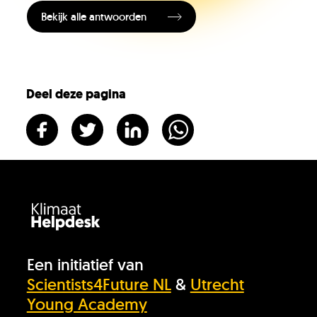
Bekijk alle antwoorden
Vacatures
KlimaatLesSnacks
Deel deze pagina
Onze organisatie
KH Kids
Een initiatief van
Scientists4Future NL
&
Utrecht
Young Academy