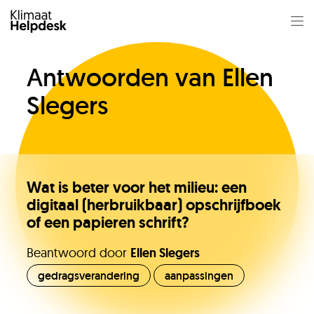
Antwoorden van Ellen
Slegers
Wat is beter voor het milieu: een
digitaal (herbruikbaar) opschrijfboek
of een papieren schrift?
Jullie vragen
Beantwoord door
Ellen Slegers
gedragsverandering
aanpassingen
Onze experts