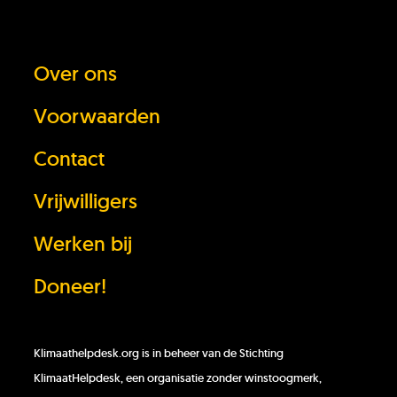
Over ons
Heb je het antwoord dat je zocht niet
gevonden?
Voorwaarden
Contact
Stel je vraag
Vrijwilligers
In behandeling
Werken bij
Doneer!
Doneer!
Werken bij
Klimaathelpdesk.org is in beheer van de Stichting
KlimaatHelpdesk, een organisatie zonder winstoogmerk,