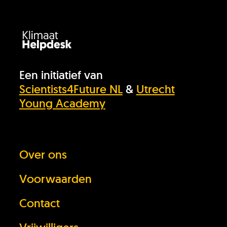
Een initiatief van
Scientists4Future NL
&
Utrecht
Young Academy
Heb je het antwoord dat je zocht niet
gevonden?
Over ons
Stel je vraag
Voorwaarden
In behandeling
Contact