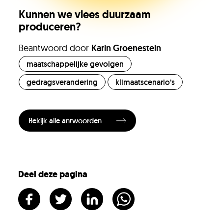
Onze experts
Kunnen we vlees duurzaam
produceren?
Beantwoord door
Karin Groenestein
Vacatures
maatschappelijke gevolgen
gedragsverandering
klimaatscenario’s
KlimaatLesSnacks
Bekijk alle antwoorden
Onze organisatie
KH Kids
Deel deze pagina