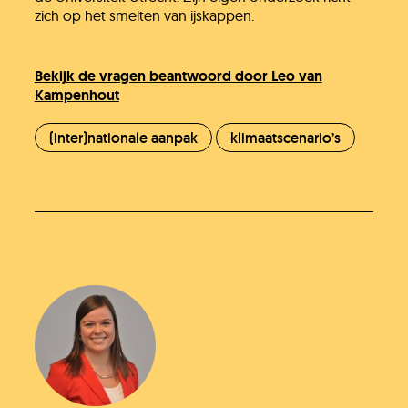
Onze organisatie
zich op het smelten van ijskappen.
KH Kids
Bekijk de vragen beantwoord door Leo van
Kampenhout
(inter)nationale aanpak
klimaatscenario’s