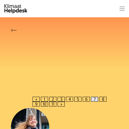
«
1
2
3
4
5
6
7
8
9
10
11
»