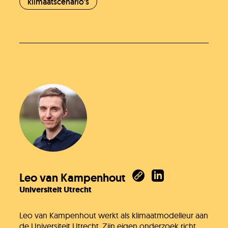
klimaatscenario’s
Jullie vragen
Onze experts
Vacatures
Leo van Kampenhout
KlimaatLesSnacks
Universiteit Utrecht
Leo van Kampenhout werkt als klimaatmodelleur aan
de Universiteit Utrecht. Zijn eigen onderzoek richt