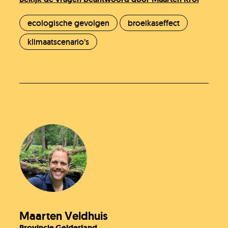
ecologische gevolgen
broeikaseffect
klimaatscenario’s
Maarten Veldhuis
Provincie Gelderland