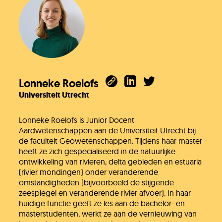
Lonneke Roelofs
Heb je het antwoord dat je zocht niet
Universiteit Utrecht
gevonden?
Lonneke Roelofs is Junior Docent
Stel je vraag
Aardwetenschappen aan de Universiteit Utrecht bij
de faculteit Geowetenschappen. Tijdens haar master
heeft ze zich gespecialiseerd in de natuurlijke
In behandeling
ontwikkeling van rivieren, delta gebieden en estuaria
(rivier mondingen) onder veranderende
omstandigheden (bijvoorbeeld de stijgende
Doneer!
zeespiegel en veranderende rivier afvoer). In haar
huidige functie geeft ze les aan de bachelor- en
masterstudenten, werkt ze aan de vernieuwing van
Werken bij