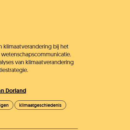
et gevonden?
Stel je
In
Doneer!
vraag
behandeling
 klimaatverandering bij het
n wetenschapscommunicatie.
nalyses van klimaatverandering
iestrategie.
an Dorland
lgen
klimaatgeschiedenis