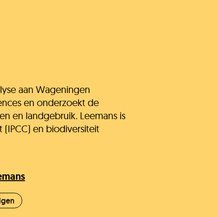
ullie vragen
Onze experts
alyse aan Wageningen
acatures
iences en onderzoekt de
en en landgebruik. Leemans is
(IPCC) en biodiversiteit
limaatLesSnacks
eemans
nze organisatie
lgen