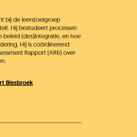
t bij de leerstoelgroep
it. Hij bestudeert processen
beleid (des)integratie, en hoe
ering. Hij is coördinerend
sessment Rapport (AR6) over
en.
rt Biesbroek
b je het antwoord dat je zocht