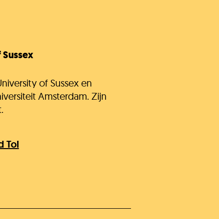
f Sussex
niversity of Sussex en
versiteit Amsterdam. Zijn
.
d Tol