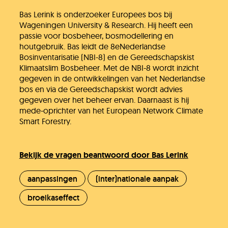
Bas Lerink is onderzoeker Europees bos bij
Wageningen University & Research. Hij heeft een
passie voor bosbeheer, bosmodellering en
houtgebruik. Bas leidt de 8eNederlandse
Bosinventarisatie (NBI-8) en de Gereedschapskist
Jullie vragen
Klimaatslim Bosbeheer. Met de NBI-8 wordt inzicht
gegeven in de ontwikkelingen van het Nederlandse
bos en via de Gereedschapskist wordt advies
gegeven over het beheer ervan. Daarnaast is hij
Onze experts
mede-oprichter van het European Network Climate
Smart Forestry.
Vacatures
Bekijk de vragen beantwoord door Bas Lerink
aanpassingen
(inter)nationale aanpak
KlimaatLesSnacks
broeikaseffect