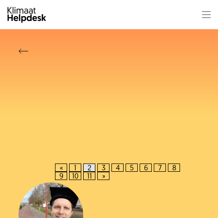
«
1
2
3
4
5
6
7
8
9
10
11
»