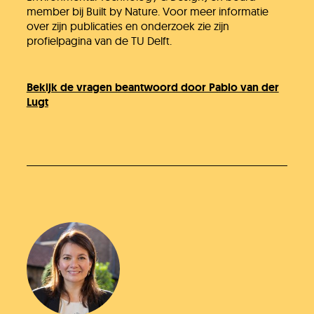
member bij Built by Nature. Voor meer informatie
over zijn publicaties en onderzoek zie zijn
profielpagina van de TU Delft.
Bekijk de vragen beantwoord door Pablo van der
Jullie vragen
Lugt
Onze experts
Vacatures
KlimaatLesSnacks