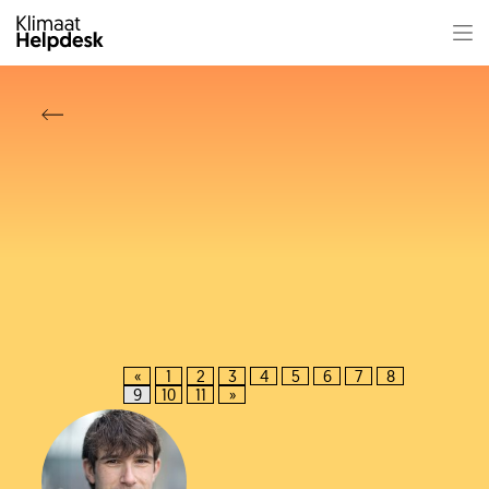
«
1
2
3
4
5
6
7
8
9
10
11
»