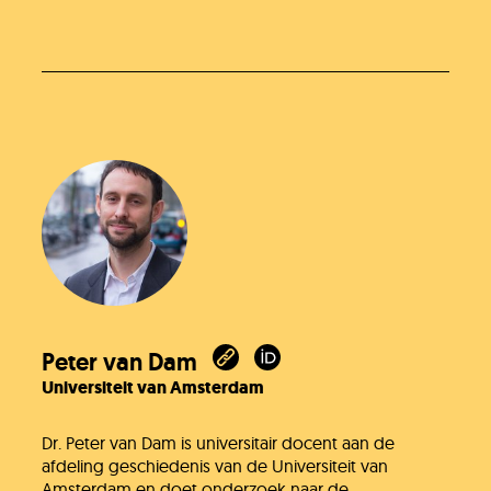
Heb je het antwoord dat je zocht niet
gevonden?
Stel je vraag
In behandeling
Peter van Dam
Universiteit van Amsterdam
Doneer!
Dr. Peter van Dam is universitair docent aan de
afdeling geschiedenis van de Universiteit van
Werken bij
Amsterdam en doet onderzoek naar de