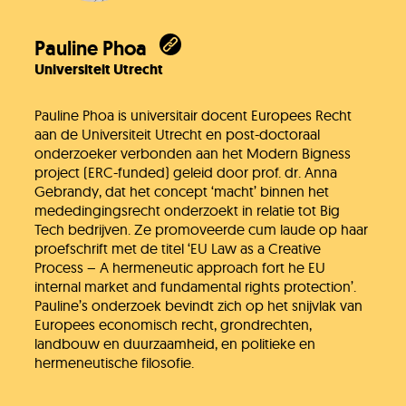
Onze organisatie
Pauline Phoa
Universiteit Utrecht
KH Kids
Pauline Phoa is universitair docent Europees Recht
aan de Universiteit Utrecht en post-doctoraal
onderzoeker verbonden aan het Modern Bigness
project (ERC-funded) geleid door prof. dr. Anna
Gebrandy, dat het concept ‘macht’ binnen het
mededingingsrecht onderzoekt in relatie tot Big
Tech bedrijven. Ze promoveerde cum laude op haar
proefschrift met de titel ‘EU Law as a Creative
Process – A hermeneutic approach fort he EU
internal market and fundamental rights protection’.
Pauline’s onderzoek bevindt zich op het snijvlak van
Europees economisch recht, grondrechten,
landbouw en duurzaamheid, en politieke en
hermeneutische filosofie.