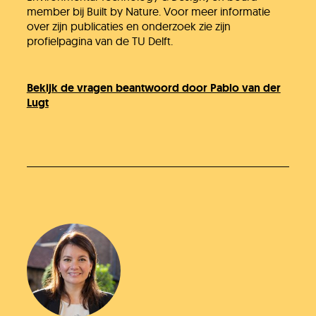
member bij Built by Nature. Voor meer informatie
over zijn publicaties en onderzoek zie zijn
profielpagina van de TU Delft.
Bekijk de vragen beantwoord door Pablo van der
Jullie vragen
Lugt
Onze experts
Vacatures
KlimaatLesSnacks