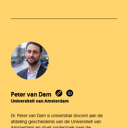
Heb je het antwoord dat je zocht niet
gevonden?
Stel je vraag
In behandeling
Peter van Dam
Universiteit van Amsterdam
Doneer!
Dr. Peter van Dam is universitair docent aan de
afdeling geschiedenis van de Universiteit van
Werken bij
Amsterdam en doet onderzoek naar de