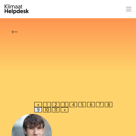
«
1
2
3
4
5
6
7
8
9
10
11
»