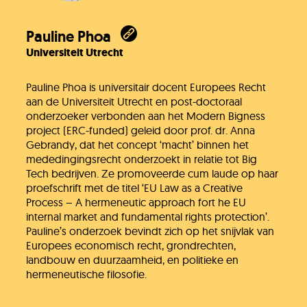
Onze organisatie
Pauline Phoa
Universiteit Utrecht
KH Kids
Pauline Phoa is universitair docent Europees Recht
aan de Universiteit Utrecht en post-doctoraal
onderzoeker verbonden aan het Modern Bigness
project (ERC-funded) geleid door prof. dr. Anna
Gebrandy, dat het concept ‘macht’ binnen het
mededingingsrecht onderzoekt in relatie tot Big
Tech bedrijven. Ze promoveerde cum laude op haar
proefschrift met de titel ‘EU Law as a Creative
Process – A hermeneutic approach fort he EU
internal market and fundamental rights protection’.
Pauline’s onderzoek bevindt zich op het snijvlak van
Europees economisch recht, grondrechten,
landbouw en duurzaamheid, en politieke en
hermeneutische filosofie.