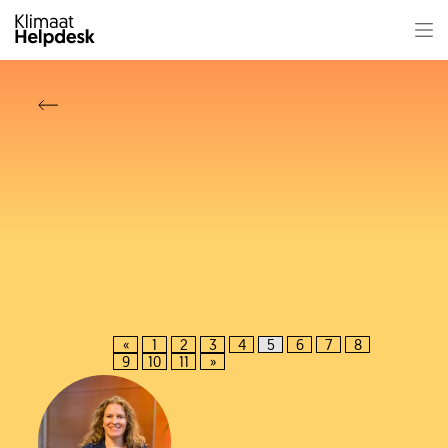
«
1
2
3
4
5
6
7
8
9
10
11
»