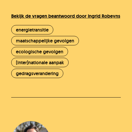
Bekijk de vragen beantwoord door Ingrid Robeyns
energietransitie
maatschappelijke gevolgen
ecologische gevolgen
Heb je het antwoord dat je zocht niet
gevonden?
(inter)nationale aanpak
gedragsverandering
Stel je vraag
In behandeling
Doneer!
Werken bij