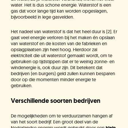
Onze experts
water. Het is dus schone energie. Waterstof is een
gas dat voor lange tijd kan worden opgeslagen,
bijvoorbeeld in lege gasvelden.
Vacatures
Het nadeel van waterstof is dat het heel duur is [2]. Er
gaat veel energie verloren bij het maken én opslaan
van waterstof en de kosten van de fabrieken en
KlimaatLesSnacks
opslagplaatsen zijn heel hoog. Hierdoor zal
elektriciteit die uit waterstof gemaakt wordt, om te
gebruiken op tijdstippen dat er te weinig zonne- en
Onze organisatie
windenergie is, ook duur zijn. Dit betekent dat
bedrijven (en burgers) geld zullen kunnen besparen
door op die momenten minder energie te
gebruiken.
KH Kids
Verschillende soorten bedrijven
De mogelijkheden om te verduurzamen hangen af
van het soort bedrijf. Een groot deel van de
Nederlandse energie wordt gebruikt door een
klein