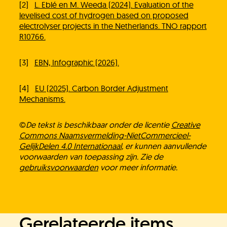
[2]
L. Eblé en M. Weeda (2024). Evaluation of the
levelised cost of hydrogen based on proposed
electrolyser projects in the Netherlands. TNO rapport
R10766.
[3]
EBN, Infographic (2026).
[4]
EU (2025). Carbon Border Adjustment
Mechanisms.
©
De tekst is beschikbaar onder de licentie
Creative
Commons Naamsvermelding-NietCommercieel-
GelijkDelen 4.0 Internationaal
, er kunnen aanvullende
voorwaarden van toepassing zijn. Zie de
gebruiksvoorwaarden
voor meer informatie.
Gerelateerde items