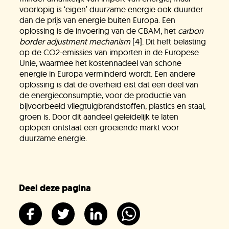
voorlopig is ‘eigen’ duurzame energie ook duurder
dan de prijs van energie buiten Europa. Een
oplossing is de invoering van de CBAM, het
carbon
border adjustment mechanism
[4]. Dit heft belasting
op de CO2-emissies van importen in de Europese
Unie, waarmee het kostennadeel van schone
energie in Europa verminderd wordt. Een andere
oplossing is dat de overheid eist dat een deel van
de energieconsumptie, voor de productie van
Heb je het antwoord dat je zocht niet
bijvoorbeeld vliegtuigbrandstoffen, plastics en staal,
gevonden?
groen is. Door dit aandeel geleidelijk te laten
oplopen ontstaat een groeiende markt voor
duurzame energie.
Stel je vraag
In behandeling
Deel deze pagina
Doneer!