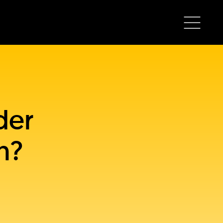
der
n?