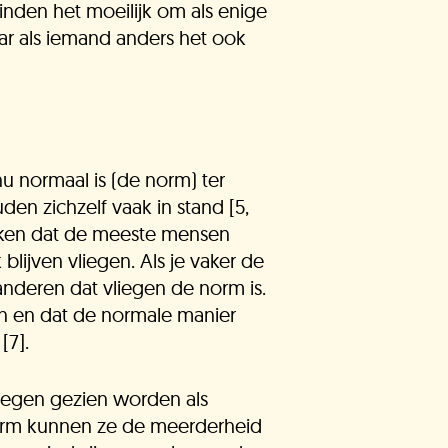
ullie vragen
nden het moeilijk om als enige
ar als iemand anders het ook
nze experts
u normaal is (de norm) ter
acatures
en zichzelf vaak in stand [5,
nken dat de meeste mensen
lijven vliegen. Als je vaker de
anderen dat vliegen de norm is.
limaatLesSnacks
ijn en dat de normale manier
[7].
iegen gezien worden als
nze organisatie
rm kunnen ze de meerderheid