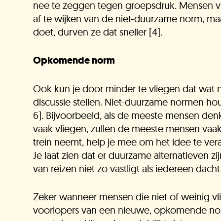
J
nee te zeggen tegen groepsdruk. Mensen vi
af te wijken van de niet-duurzame norm, ma
doet, durven ze dat sneller [4].
O
Opkomende norm
Ook kun je door minder te vliegen dat wat n
V
discussie stellen. Niet-duurzame normen houd
6]. Bijvoorbeeld, als de meeste mensen de
vaak vliegen, zullen de meeste mensen vaak b
trein neemt, help je mee om het idee te ver
K
Je laat zien dat er duurzame alternatieven z
van reizen niet zo vastligt als iedereen dacht 
Zeker wanneer mensen die niet of weinig vl
O
voorlopers van een nieuwe, opkomende no