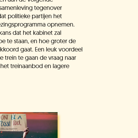
et gevonden?
 samenleving tegenover
at politieke partijen het
Stel je
In
kiezingsprogramma opnemen.
Doneer!
vraag
behandeling
ans dat het kabinet zal
e te staan, en hoe groter de
akkoord gaat. Een leuk voordeel
e trein te gaan de vraag naar
an het treinaanbod en lagere