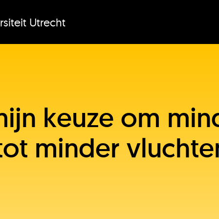
siteit Utrecht
mijn keuze om min
 tot minder vluchte