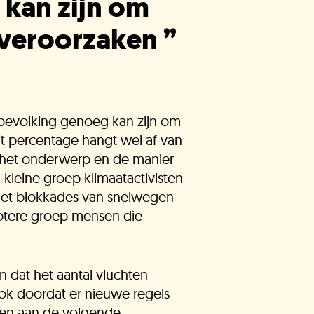
kan zijn om
e veroorzaken
”
 bevolking genoeg kan zijn om
Dit percentage hangt wel af van
nt, het onderwerp en de manier
kleine groep klimaatactivisten
 met blokkades van snelwegen
otere groep mensen die
n dat het aantal vluchten
ok doordat er nieuwe regels
b je het antwoord dat je zocht
nken aan de volgende