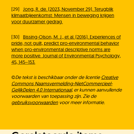
[29]
Jong, R. de. (2023, November 29). Terugblik
klimaatbijeenkomst: Mensen in beweging krijgen
voor duurzamer gedrag.
[30]
Bissing-Olson, M. J., et al. (2016). Experiences of
pride, not guilt, predict pro-environmental behavior
when pro-environmental descriptive norms are
more positive. Journal of Environmental Psychology,
45, 145–153.
©
De tekst is beschikbaar onder de licentie
Creative
Commons Naamsvermelding-NietCommercieel-
GelijkDelen 4.0 Internationaal
, er kunnen aanvullende
voorwaarden van toepassing zijn. Zie de
gebruiksvoorwaarden
voor meer informatie.