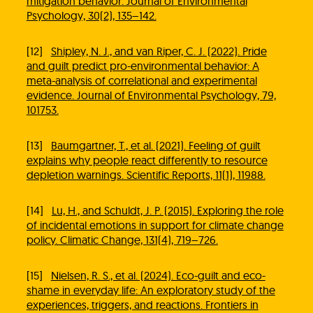
mitigation behavior. Journal of Environmental
Psychology, 30(2), 135–142.
[12]
Shipley, N. J., and van Riper, C. J. (2022). Pride
and guilt predict pro-environmental behavior: A
meta-analysis of correlational and experimental
evidence. Journal of Environmental Psychology, 79,
101753.
Heb je het antwoord dat je zocht niet
gevonden?
[13]
Baumgartner, T., et al. (2021). Feeling of guilt
explains why people react differently to resource
depletion warnings. Scientific Reports, 11(1), 11988.
Stel je vraag
[14]
Lu, H., and Schuldt, J. P. (2015). Exploring the role
In behandeling
of incidental emotions in support for climate change
policy. Climatic Change, 131(4), 719–726.
Doneer!
[15]
Nielsen, R. S., et al. (2024). Eco-guilt and eco-
shame in everyday life: An exploratory study of the
Werken bij
experiences, triggers, and reactions. Frontiers in