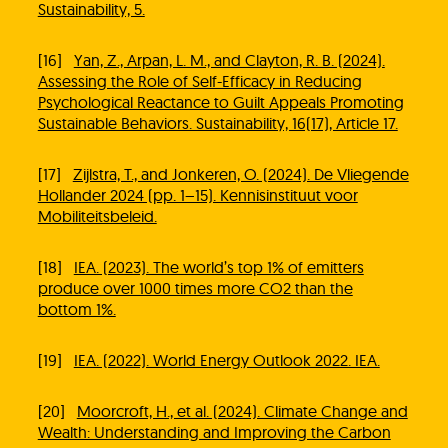
Sustainability, 5.
[16]
Yan, Z., Arpan, L. M., and Clayton, R. B. (2024).
Assessing the Role of Self-Efficacy in Reducing
Psychological Reactance to Guilt Appeals Promoting
Sustainable Behaviors. Sustainability, 16(17), Article 17.
[17]
Zijlstra, T., and Jonkeren, O. (2024). De Vliegende
Hollander 2024 (pp. 1–15). Kennisinstituut voor
Mobiliteitsbeleid.
[18]
IEA. (2023). The world’s top 1% of emitters
produce over 1000 times more CO2 than the
bottom 1%.
[19]
IEA. (2022). World Energy Outlook 2022. IEA.
[20]
Moorcroft, H., et al. (2024). Climate Change and
Wealth: Understanding and Improving the Carbon