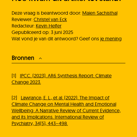
Deze vraag is beantwoord door:
Maien Sachisthal
Reviewer:
Christel van Eck
Redacteur:
Kevin Helfer
Gepubliceerd op: 3 juni 2025
Wat vond je van dit antwoord? Geef ons
je mening
Bronnen
[1]
IPCC. (2023). AR6 Synthesis Report: Climate
Change 2023.
[2]
Lawrance, E. L., et al. (2022). The Impact of
Climate Change on Mental Health and Emotional
Wellbeing: A Narrative Review of Current Evidence,
and its Implications. International Review of
Psychiatry, 34(5), 443–498.