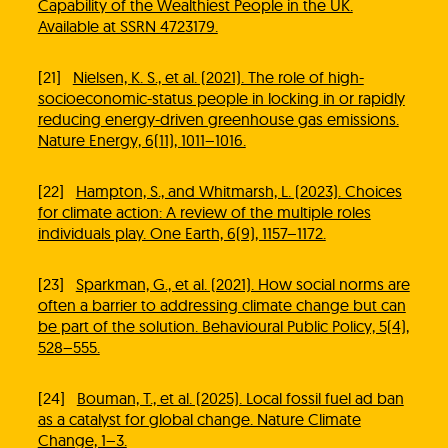
Capability of the Wealthiest People in the UK.
Available at SSRN 4723179.
[21]
Nielsen, K. S., et al. (2021). The role of high-
socioeconomic-status people in locking in or rapidly
reducing energy-driven greenhouse gas emissions.
Nature Energy, 6(11), 1011–1016.
[22]
Hampton, S., and Whitmarsh, L. (2023). Choices
for climate action: A review of the multiple roles
individuals play. One Earth, 6(9), 1157–1172.
[23]
Sparkman, G., et al. (2021). How social norms are
often a barrier to addressing climate change but can
be part of the solution. Behavioural Public Policy, 5(4),
528–555.
[24]
Bouman, T., et al. (2025). Local fossil fuel ad ban
as a catalyst for global change. Nature Climate
Change, 1–3.