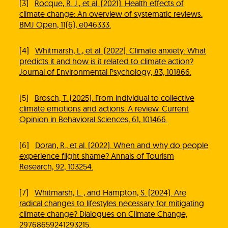
[3]
Rocque, R. J., et al. (2021). Health effects of
climate change: An overview of systematic reviews.
BMJ Open, 11(6), e046333.
[4]
Whitmarsh, L., et al. (2022). Climate anxiety: What
predicts it and how is it related to climate action?
Journal of Environmental Psychology, 83, 101866.
[5]
Brosch, T. (2025). From individual to collective
climate emotions and actions: A review. Current
Opinion in Behavioral Sciences, 61, 101466.
[6]
Doran, R., et al. (2022). When and why do people
experience flight shame? Annals of Tourism
Research, 92, 103254.
[7]
Whitmarsh, L. , and Hampton, S. (2024). Are
radical changes to lifestyles necessary for mitigating
climate change? Dialogues on Climate Change,
29768659241293215.