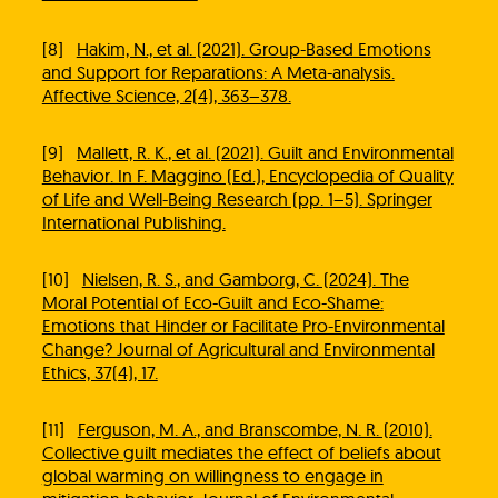
[8]
Hakim, N., et al. (2021). Group-Based Emotions
and Support for Reparations: A Meta-analysis.
Affective Science, 2(4), 363–378.
[9]
Mallett, R. K., et al. (2021). Guilt and Environmental
Behavior. In F. Maggino (Ed.), Encyclopedia of Quality
of Life and Well-Being Research (pp. 1–5). Springer
International Publishing.
[10]
Nielsen, R. S., and Gamborg, C. (2024). The
Moral Potential of Eco-Guilt and Eco-Shame:
Emotions that Hinder or Facilitate Pro-Environmental
Change? Journal of Agricultural and Environmental
Ethics, 37(4), 17.
[11]
Ferguson, M. A., and Branscombe, N. R. (2010).
Collective guilt mediates the effect of beliefs about
global warming on willingness to engage in