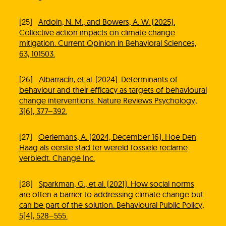
[25]
Ardoin, N. M., and Bowers, A. W. (2025).
Collective action impacts on climate change
mitigation. Current Opinion in Behavioral Sciences,
63, 101503.
[26]
Albarracín, et al. (2024). Determinants of
behaviour and their efficacy as targets of behavioural
change interventions. Nature Reviews Psychology,
3(6), 377–392.
[27]
Oerlemans, A. (2024, December 16). Hoe Den
Haag als eerste stad ter wereld fossiele reclame
verbiedt. Change Inc.
[28]
Sparkman, G., et al. (2021). How social norms
are often a barrier to addressing climate change but
can be part of the solution. Behavioural Public Policy,
5(4), 528–555.