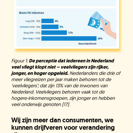
Vacatures
KlimaatLesSnacks
Figuur 1:
De perceptie dat iedereen in Nederland
Onze organisatie
veel vliegt klopt niet – veelvliegers zijn rijker,
jonger, en hoger opgeleid.
Nederlanders die drie of
meer vliegreizen per jaar maken behoren tot de
‘veelvliegers’; dat zijn 13% van de inwoners van
KH Kids
Nederland. Veelvliegers behoren vaak tot de
hogere-inkomensgroepen, zijn jonger en hebben
veel onderwijs genoten [17]
.
Wij zijn meer dan consumenten, we
kunnen drijfveren voor verandering