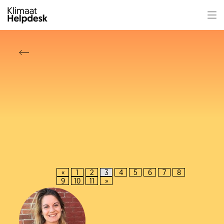
«
1
2
3
4
5
6
7
8
9
10
11
»